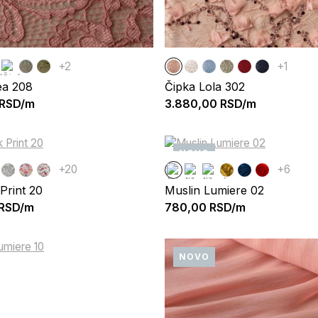
+2
+1
ea 208
Čipka Lola 302
RSD/m
3.880,00
RSD/m
NOVO
+20
+6
Print 20
Muslin Lumiere 02
RSD/m
780,00
RSD/m
NOVO