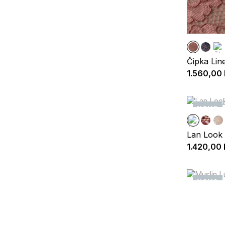
Čipka Lin
1.560,00
NOVO
Lan Look 
1.420,00
NOVO