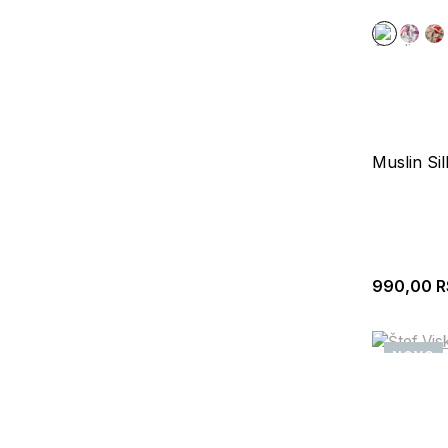
Muslin Sil
990,00
R
NOVO