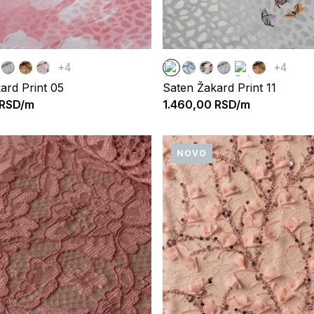
+4
+4
ard Print 05
Saten Žakard Print 11
RSD/m
1.460,00
RSD/m
NOVO