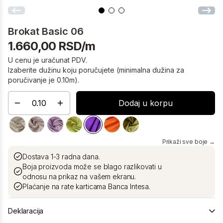
Brokat Basic 06
1.660,00 RSD/m
U cenu je uračunat PDV.
Izaberite dužinu koju poručujete (minimalna dužina za
poručivanje je 0.10m).
Dodaj u korpu
Prikaži sve boje →
Dostava 1-3 radna dana.
Boja proizvoda može se blago razlikovati u
odnosu na prikaz na vašem ekranu.
Plaćanje na rate karticama Banca Intesa.
Deklaracija