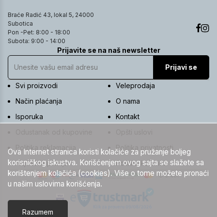
Braće Radić 43, lokal 5, 24000
Subotica
Pon -Pet: 8:00 - 18:00
Subota: 9:00 - 14:00
Prijavite se na naš newsletter
Prijavi se
Svi proizvodi
Veleprodaja
Način plaćanja
O nama
Isporuka
Kontakt
Odustanak od kupovine
Opšti uslovi
Politika reklamacija
Politika privatnosti
Ova Internet stranica koristi kolačiće za pružanje boljeg
korisničkog iskustva. Korišćenjem ovog sajta se slažete sa
Najčešća pitanja
Politika kolačića
korištenjem kolačića (cookies). Više o tome možete pronaći
u našim uslovima korišćenja.
Razumem