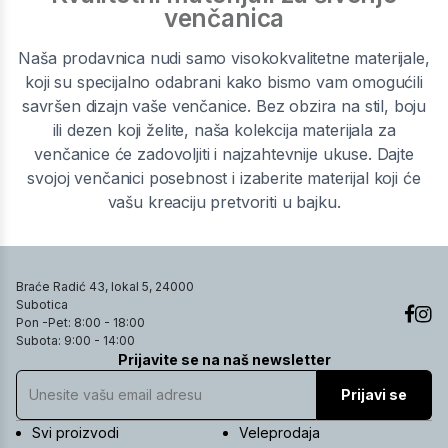
venčanica
Naša prodavnica nudi samo visokokvalitetne materijale,
koji su specijalno odabrani kako bismo vam omogućili
savršen dizajn vaše venčanice. Bez obzira na stil, boju
ili dezen koji želite, naša kolekcija materijala za
venčanice će zadovoljiti i najzahtevnije ukuse. Dajte
svojoj venčanici posebnost i izaberite materijal koji će
vašu kreaciju pretvoriti u bajku.
Braće Radić 43, lokal 5, 24000
Subotica
Pon -Pet: 8:00 - 18:00
Subota: 9:00 - 14:00
Prijavite se na naš newsletter
Prijavi se
Svi proizvodi
Veleprodaja