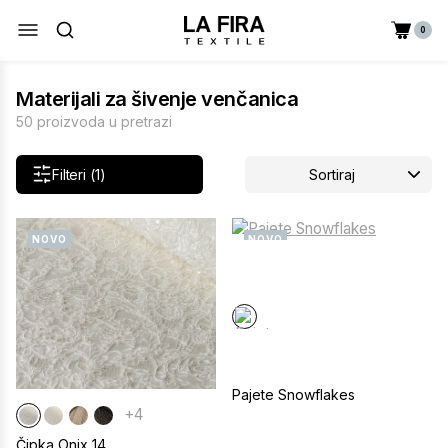
0
Materijali za šivenje venčanica
50 proizvoda u pretrazi
Filteri (1)
Sortiraj
NOVO
NOVO
Pajete Snowflakes
+4
Čipka Onix 14