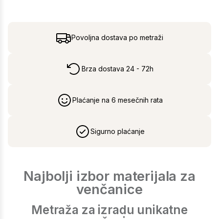
Povoljna dostava po metraži
Brza dostava 24 - 72h
Plaćanje na 6 mesečnih rata
Sigurno plaćanje
Najbolji izbor materijala za
venčanice
Metraža za izradu unikatne