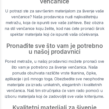
venčanice
U potrazi ste za savršenim materijalom za šivenje vaše
venčanice? Naša prodavnica nudi najkvalitetniju
metražu, koja će ispuniti sve vaše zahteve. Bez obzira
na stil venčanice koju želite, kod nas ćete pronaći širok
spektar materijala koji će ispuniti vaša očekivanja.
Pronađite sve što vam je potrebno
u našoj prodavnici
Pored metraže, u našoj prodavnici možete pronaći sve
što vam je potrebno za šivenje venčanica. Naša
ponuda obuhvata različite vrste tkanina, čipke,
aplikacije i još mnogo toga. Obezbedite sve neophodne
materijale za izradu unikatnih, elegantnih i kvalitetnih
venčanica. Naš tim stručnjaka će vam rado pomoći u
izboru materijala koji će zadovoljiti sve vaše kriterijume.
Kvalitetni materijali za šivenje