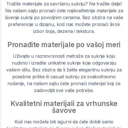
Tražite materijale za savršenu suknju? Ne tražite dalje!
Na našem sajtu pronaći ćete najkvalitetnije materijale za
šivenje suknji po povoljnim cenama. Bez obzira na vaše
preferencije u dizajnu, kod nas možete pronaći širok
izbor boja, dezena i tekstura.
Pronađite materijale po vašoj meri
Uživajte u raznovrsnosti metraže za suknje koju
nudimo i izradite unikatne suknje koje odgovaraju
vašem stilu. Bez obzira da li želite elegantnu suknju za
posebne prilike ili casual suknju za svakodnevno
nošenje, na našem sajtu ćete pronaći materijal koji će
zadovoljiti sve vaše potrebe.
Kvalitetni materijali za vrhunske
šavove
Kod nas možete biti sigurni da ćete dobiti samo