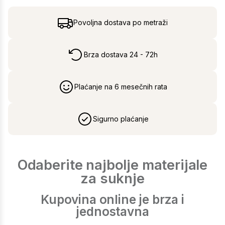
Povoljna dostava po metraži
Brza dostava 24 - 72h
Plaćanje na 6 mesečnih rata
Sigurno plaćanje
Odaberite najbolje materijale
za suknje
Kupovina online je brza i
jednostavna