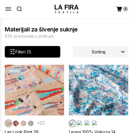
0
Materijali za šivenje suknje
630 proizvoda u pretrazi
Filteri (1)
Sortiraj
NOVO
NOVO
+22
Lan Look Print 26
Leona 100% Viskoza 14