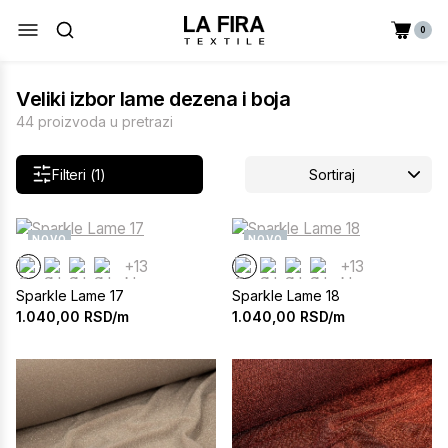
0
Veliki izbor lame dezena i boja
44 proizvoda u pretrazi
Filteri (1)
Sortiraj
NOVO
NOVO
+13
+13
Sparkle Lame 17
Sparkle Lame 18
1.040,00
RSD/m
1.040,00
RSD/m