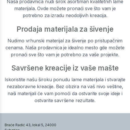
Naša prodavnica nudi širok asortiman kvalitetnih lame
materijala. Ovde možete pronaći sve što vam je
potrebno za izradu neodoljivih kreacija.
Prodaja materijala za šivenje
Nudimo vrhunski materijal za šivenje po pristupačnim
cenama. Naša prodavnica je idealno mesto gde možete
pronaći sve što vam je potrebno za vaše projekte.
Savršene kreacije iz vaše mašte
Iskoristite našu široku ponudu lame materijala i stvarajte
nezaboravne kreacije. Bez obzira na vaš nivo veštine,
naši materijali će vam pomoći da ostvarite svoje ideje i
ostvarite savršene rezultate.
Braće Radić 43, lokal 5, 24000