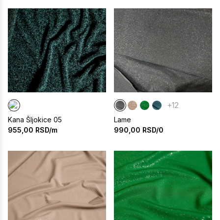
+12
Kana Šljokice 05
Lame
955,00
RSD/m
990,00
RSD/0