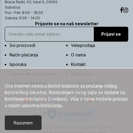
Braće Radić 43, lokal 5, 24000
Subotica
Pon -Pet: 8:00 - 18:00
Subota: 9:00 - 14:00
Prijavite se na naš newsletter
Prijavi se
Svi proizvodi
Veleprodaja
Način plaćanja
O nama
Isporuka
Kontakt
Odustanak od kupovine
Opšti uslovi
Politika reklamacija
Politika privatnosti
Ova Internet stranica koristi kolačiće za pružanje boljeg
korisničkog iskustva. Korišćenjem ovog sajta se slažete sa
Najčešća pitanja
Politika kolačića
korištenjem kolačića (cookies). Više o tome možete pronaći
u našim uslovima korišćenja.
Razumem
UI/UX & Art Direction by Sxablon Studio,
Development by:
ECOM01
© Copyright 2026. Sva prava zadržana. La Fira Textile.