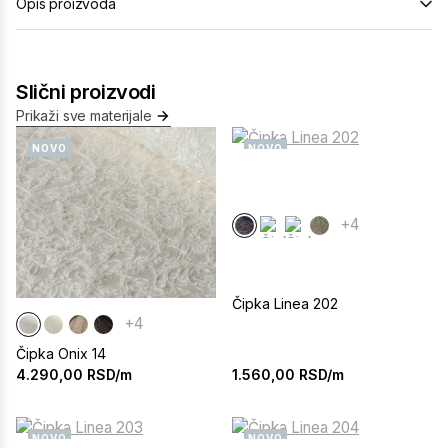
Opis proizvoda
Slični proizvodi
Prikaži sve materijale
NOVO
NOVO
+4
Čipka Linea 202
+4
Čipka Onix 14
1.560,00
RSD/m
4.290,00
RSD/m
NOVO
NOVO