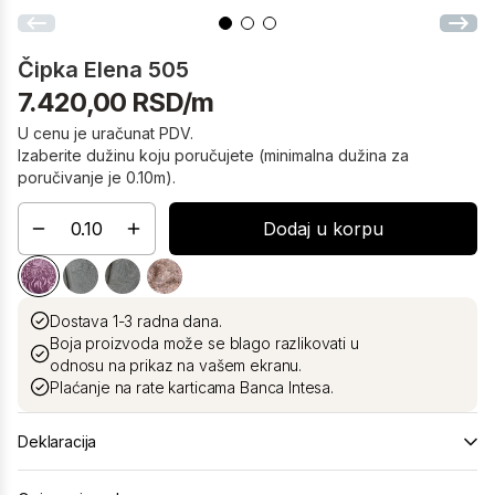
Čipka Elena 505
7.420,00 RSD/m
U cenu je uračunat PDV.
Izaberite dužinu koju poručujete (minimalna dužina za
poručivanje je 0.10m).
Dodaj u korpu
Dostava 1-3 radna dana.
Boja proizvoda može se blago razlikovati u
odnosu na prikaz na vašem ekranu.
Plaćanje na rate karticama Banca Intesa.
Deklaracija