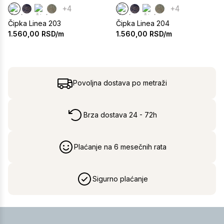
+4
+4
Čipka Linea 203
Čipka Linea 204
1.560,00
RSD/m
1.560,00
RSD/m
Povoljna dostava po metraži
Brza dostava 24 - 72h
Plaćanje na 6 mesečnih rata
Sigurno plaćanje