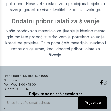
potrebno. Naše veliko iskustvo u prodaji materijala za
šivenje garantuje visok kvalitet i izbor za svakoga.
Dodatni pribor i alati za šivenje
Naša prodavnica materijala za šivenje je idealno mesto
gde možete pronaći sve što vam je potrebno za vaše
kreativne projekte. Osim pamučnih materijala, nudimo i
razne druge vrste, kao i dodatni pribor i alate za
šivenje.
Braće Radić 43, lokal 5, 24000
Subotica
Pon -Pet: 8:00 - 18:00
Subota: 9:00 - 14:00
Prijavite se na naš newsletter
Prijavi se