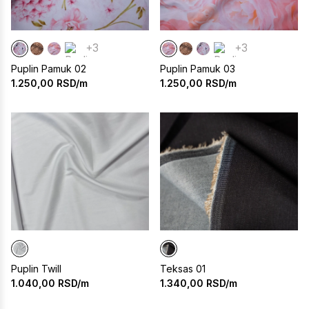
+3
+3
Puplin Pamuk 02
Puplin Pamuk 03
1.250,00
RSD/m
1.250,00
RSD/m
Puplin Twill
Teksas 01
1.040,00
RSD/m
1.340,00
RSD/m