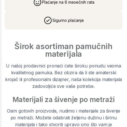
Plaćanje na 6 mesečnih rata
Sigurno plaćanje
Širok asortiman pamučnih
materijala
U našoj prodavnici pronaći ćete široku ponudu veoma
kvalitetnog pamuka. Bez obzira da li ste amaterski
krojač ili profesionalni dizajner, naša kolekcija materijala
zadovoljiće sve vaše potrebe.
Materijali za šivenje po metraži
Osim gotovih proizvoda, nudimo i materijale za šivenje
po metraži. Možete odabrati željenu dužinu i širinu
materijala i tako stvoriti upravo ono što vam je