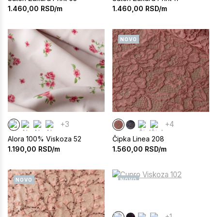
1.460,00
RSD/m
1.460,00
RSD/m
NOVO
+3
+4
Alora 100% Viskoza 52
Čipka Linea 208
1.190,00
RSD/m
1.560,00
RSD/m
NOVO
NOVO
+1