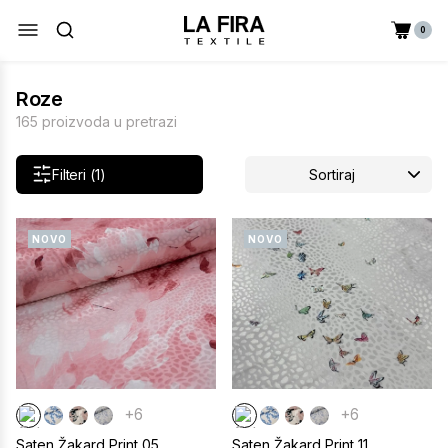
0
Roze
165 proizvoda u pretrazi
Filteri (1)
Sortiraj
NOVO
NOVO
+6
+6
Saten Žakard Print 05
Saten Žakard Print 11