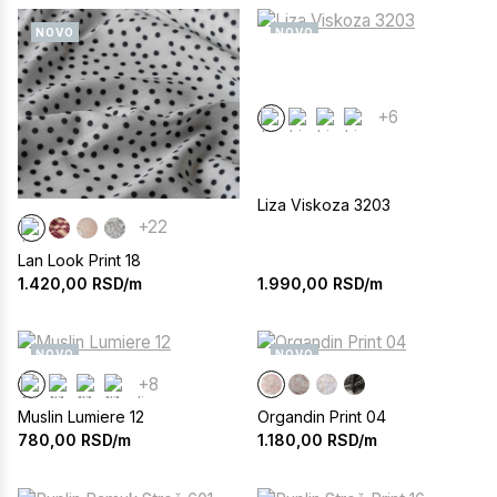
NOVO
NOVO
+6
Liza Viskoza 3203
+22
Lan Look Print 18
1.990,00
RSD/m
1.420,00
RSD/m
NOVO
NOVO
+8
Muslin Lumiere 12
Organdin Print 04
780,00
RSD/m
1.180,00
RSD/m