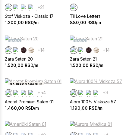
+21
Štof Viskoza - Classic 17
Til Love Letters
1.200,00
RSD/m
880,00
RSD/m
NOVO
NOVO
+14
+14
Zara Saten 20
Zara Saten 21
1.520,00
RSD/m
1.520,00
RSD/m
NAJPRODAVANIJE
+54
+3
Acetat Premium Saten 01
Alora 100% Viskoza 57
1.460,00
RSD/m
1.190,00
RSD/m