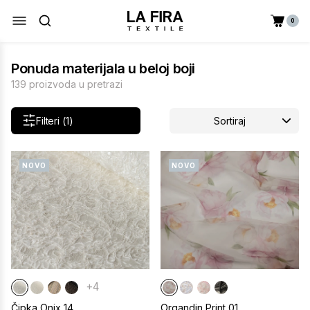
0
Ponuda materijala u beloj boji
139 proizvoda u pretrazi
Filteri (1)
Sortiraj
NOVO
NOVO
+4
Čipka Onix 14
Organdin Print 01