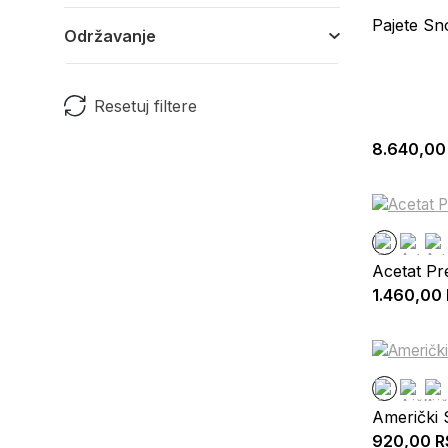
Pajete Sn
Održavanje
Resetuj filtere
8.640,00
Acetat Pr
1.460,00
Američki 
920,00
R