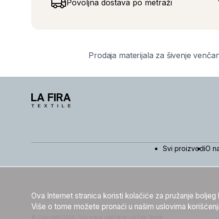
Povoljna dostava po metraži
Prodaja materijala za šivenje venčan
Svi proizvodi
O n
Ova Internet stranica koristi kolačiće za pružanje bolje
Više o tome možete pronaći u našim uslovima korišćenj
© Copyright 2026. Sva prava zadržana. La Fira Textile.