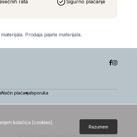
esečnih rata
Sigurno plaćanje
aterijala. Prodaja pajete materijala.
a
Način plaćanja
Isporuka
tenjem kolačića (cookies).
Razumem
UI/UX & Art Direction by Sxablon Studio,
Development by:
ECOM01