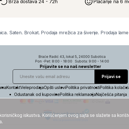
Brza dostava 24 - 72h
Plaćanje na 6 m
ica. Saten. Brokat. Prodaja mrežica za šivenje. Prodaja lame m
Braće Radić 43, lokal 5, 24000 Subotica
Pon -Pet: 8:00 - 18:00
Subota: 9:00 - 14:00
Prijavite se na naš newsletter
Prijavi se
ama
Kontakt
Veleprodaja
Opšti uslovi
Politika privatnosti
Politika kolačić
Odustanak od kupovine
Politika reklamacija
Najčešća pitanja
g korisničkog iskustva. Korišćenjem ovog sajta se slažete sa koriš
a.