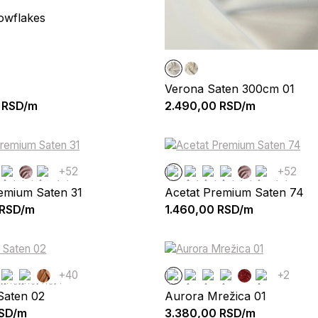
owflakes
Verona Saten 300cm 01
RSD/m
2.490,00
RSD/m
+52
+52
emium Saten 31
Acetat Premium Saten 74
RSD/m
1.460,00
RSD/m
+40
+2
Saten 02
Aurora Mrežica 01
SD/m
3.380,00
RSD/m