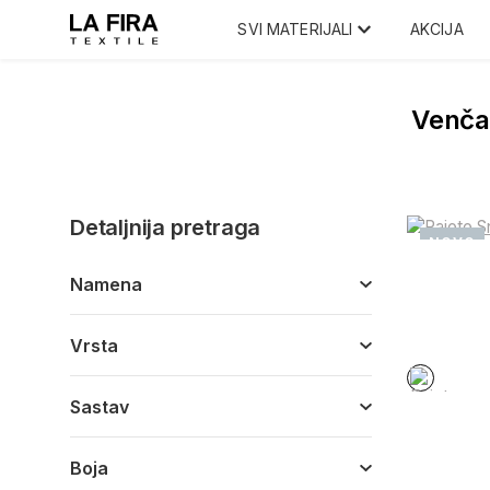
SVI MATERIJALI
AKCIJA
Venčan
Detaljnija pretraga
NOVO
Namena
Vrsta
Sastav
Boja