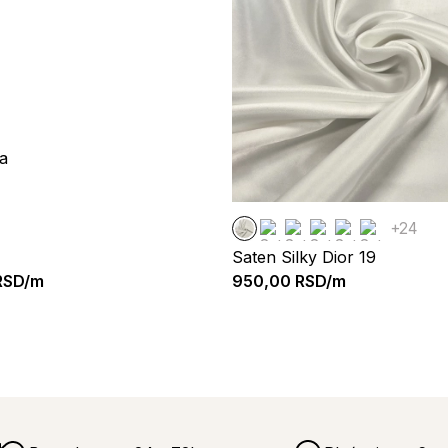
ia
+24
Saten Silky Dior 19
SD/m
950,00
RSD/m