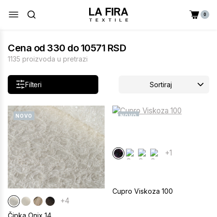
0
Cena od 330 do 10571 RSD
1135 proizvoda u pretrazi
Filteri
Sortiraj
NOVO
NOVO
+1
Cupro Viskoza 100
+4
Čipka Onix 14