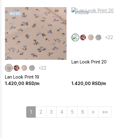
NOVO
NOVO
+22
Lan Look Print 20
+22
Lan Look Print 19
1.420,00
RSD/m
1.420,00
RSD/m
Sledeća
1
2
3
4
5
6
»
»»