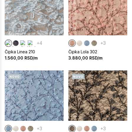
+4
+3
Čipka Linea 210
Čipka Lola 302
1.560,00
RSD/m
3.880,00
RSD/m
NOVO
NOVO
+3
+3