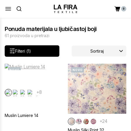
0
Ponuda materijala u ljubičastoj boji
61 proizvoda u pretrazi
Filteri (1)
Sortiraj
NOVO
NOVO
+8
Muslin Lumiere 14
+24
Muslin Silki Print 32