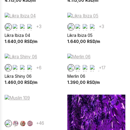
4.115,00
RSD/m
4.115,00
RSD/m
+3
+3
Likra Ibiza 04
Likra Ibiza 05
1.640,00
RSD/m
1.640,00
RSD/m
+6
+17
Likra Shiny 06
Merlin 06
1.460,00
RSD/m
1.390,00
RSD/m
+46