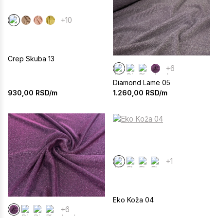
+10
Crep Skuba 13
+6
Diamond Lame 05
930,00
RSD/m
1.260,00
RSD/m
+1
Eko Koža 04
+6