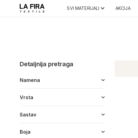
SVI MATERIJALI
AKCIJA
Detaljnija pretraga
Namena
Vrsta
Sastav
Boja