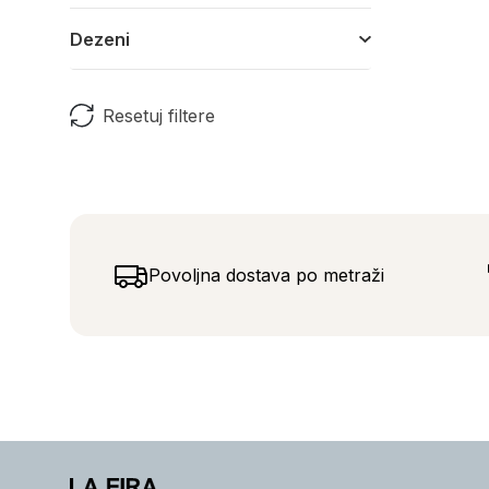
Dezeni
Resetuj filtere
Povoljna dostava po metraži