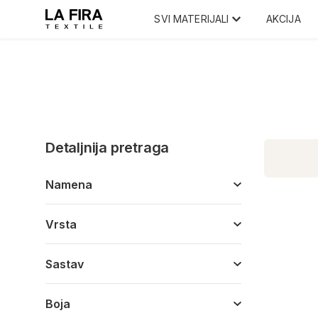
SVI MATERIJALI
AKCIJA
Detaljnija pretraga
Namena
Vrsta
Sastav
Boja