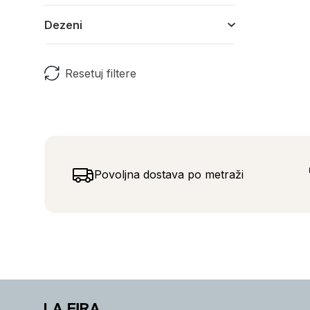
Dezeni
Resetuj filtere
Povoljna dostava po metraži