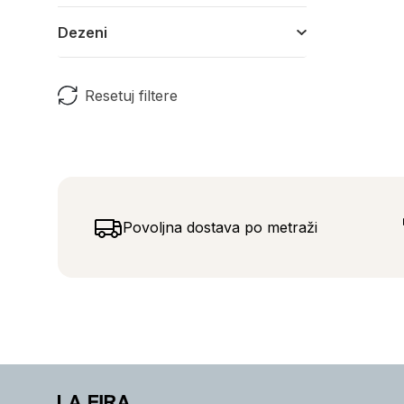
Dezeni
Resetuj filtere
Povoljna dostava po metraži