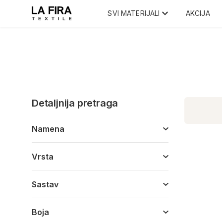
SVI MATERIJALI
AKCIJA
Detaljnija pretraga
Namena
Vrsta
Sastav
Boja