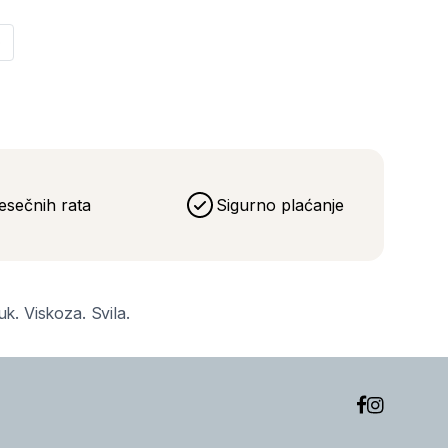
Sledeća
»
esečnih rata
Sigurno plaćanje
uk. Viskoza. Svila.