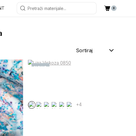
NT
0
a
Sortiraj
NOVO
+4