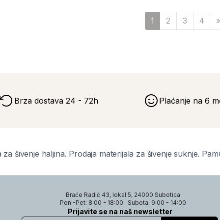
1
2
3
4
Brza dostava 24 - 72h
Plaćanje na 6 m
 za šivenje haljina. Prodaja materijala za šivenje suknje. Pam
Braće Radić 43, lokal 5, 24000 Subotica
Pon -Pet: 8:00 - 18:00
Subota: 9:00 - 14:00
Prijavite se na naš newsletter