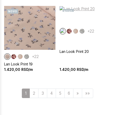
NOVO
NOVO
+22
Lan Look Print 20
+22
Lan Look Print 19
1.420,00
RSD/m
1.420,00
RSD/m
Sledeća
1
2
3
4
5
6
»
»»