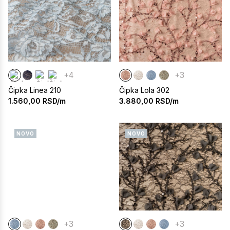
+4
+3
Čipka Linea 210
Čipka Lola 302
1.560,00
RSD/m
3.880,00
RSD/m
NOVO
NOVO
+3
+3