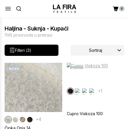
0
Haljina - Suknja - Kupaći
1145 proizvoda u pretrazi
Filteri (3)
Sortiraj
NOVO
NOVO
+1
Cupro Viskoza 100
+4
Čipka Onix 14