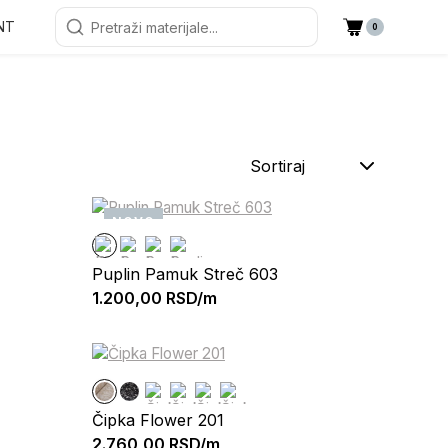
NT
0
Sortiraj
NOVO
Puplin Pamuk Streč 603
1.200,00
RSD/m
Čipka Flower 201
2.760,00
RSD/m