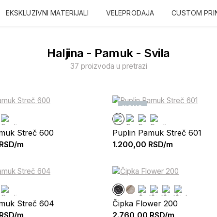
EKSKLUZIVNI MATERIJALI
VELEPRODAJA
CUSTOM PRI
Haljina - Pamuk - Svila
37 proizvoda u pretrazi
NOVO
amuk Streč 600
Puplin Pamuk Streč 601
RSD/m
1.200,00
RSD/m
amuk Streč 604
Čipka Flower 200
RSD/m
2.760,00
RSD/m