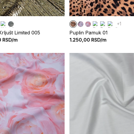
+1
Krljušt Limited 005
Puplin Pamuk 01
0
RSD/m
1.250,00
RSD/m