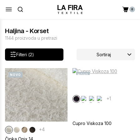
0
Haljina - Korset
1144 proizvoda u pretrazi
Filteri (2)
Sortiraj
NOVO
NOVO
+1
Cupro Viskoza 100
+4
Čipka Onix 14