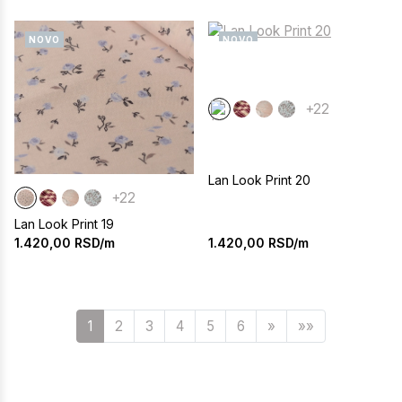
NOVO
NOVO
+22
Lan Look Print 20
+22
Lan Look Print 19
1.420,00
RSD/m
1.420,00
RSD/m
Sledeća
1
2
3
4
5
6
»
»»