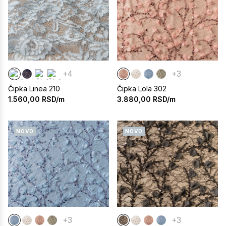
+4
+3
Čipka Linea 210
Čipka Lola 302
1.560,00
RSD/m
3.880,00
RSD/m
NOVO
NOVO
+3
+3