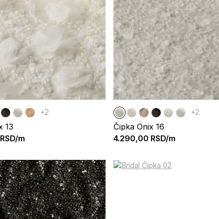
+2
+2
x 13
Čipka Onix 16
RSD/m
4.290,00
RSD/m