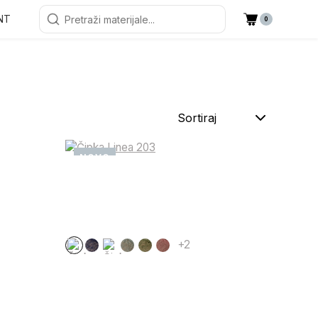
NT
0
Sortiraj
NOVO
+2