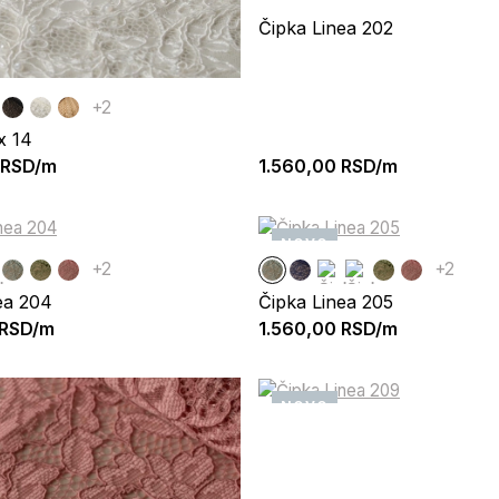
Čipka Linea 202
+2
x 14
RSD/m
1.560,00
RSD/m
NOVO
+2
+2
ea 204
Čipka Linea 205
RSD/m
1.560,00
RSD/m
NOVO