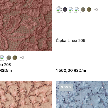
+2
Čipka Linea 209
+2
ea 208
RSD/m
1.560,00
RSD/m
NOVO