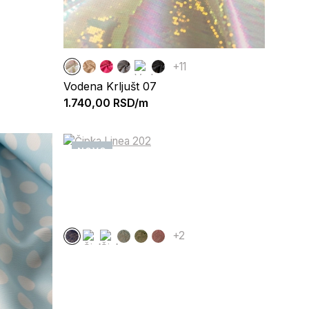
+11
Vodena Krljušt 07
1.740,00
RSD/m
NOVO
+2