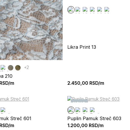
Likra Print 13
+2
ea 210
RSD/m
2.450,00
RSD/m
NOVO
muk Streč 601
Puplin Pamuk Streč 603
RSD/m
1.200,00
RSD/m