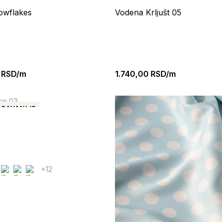
owflakes
Vodena Krljušt 05
RSD/m
1.740,00
RSD/m
DAVANIJE
+12