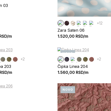
n 03
+12
Zara Saten 06
RSD/m
1.520,00
RSD/m
NOVO
+2
+2
ea 203
Čipka Linea 204
RSD/m
1.560,00
RSD/m
NOVO