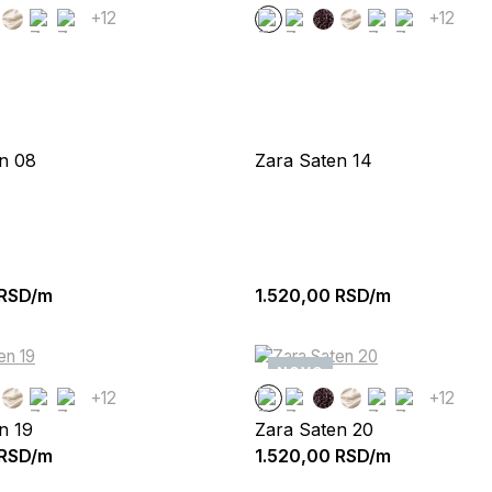
+12
+12
n 08
Zara Saten 14
RSD/m
1.520,00
RSD/m
NOVO
+12
+12
n 19
Zara Saten 20
RSD/m
1.520,00
RSD/m