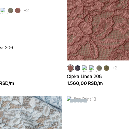
+2
ea 206
+2
Čipka Linea 208
RSD/m
1.560,00
RSD/m
NOVO