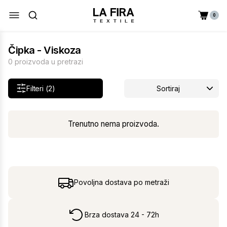
0
Čipka - Viskoza
0 proizvoda u pretrazi
Filteri (2)
Sortiraj
Trenutno nema proizvoda.
Povoljna dostava po metraži
Brza dostava 24 - 72h