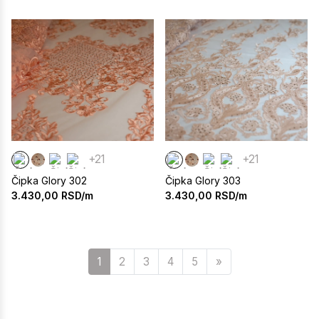
+21
+21
Čipka Glory 302
Čipka Glory 303
3.430,00
RSD/m
3.430,00
RSD/m
Sledeća
1
2
3
4
5
»