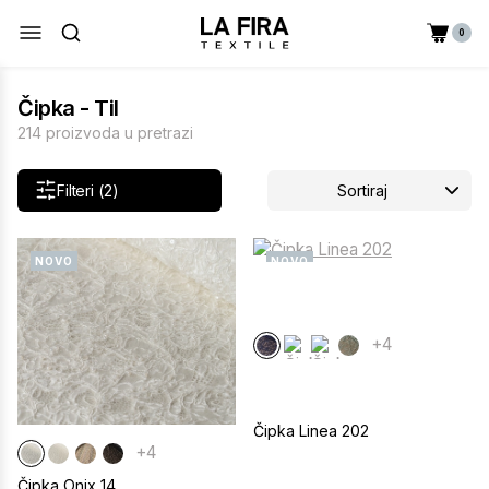
0
Čipka - Til
214 proizvoda u pretrazi
Filteri (2)
Sortiraj
NOVO
NOVO
+4
Čipka Linea 202
+4
Čipka Onix 14