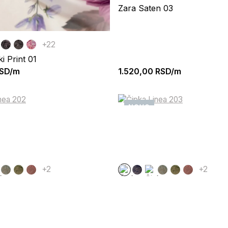
Zara Saten 03
+22
ki Print 01
SD/m
1.520,00
RSD/m
NOVO
+2
+2