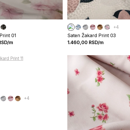
+4
Print 01
Saten Žakard Print 03
RSD/m
1.460,00
RSD/m
+4