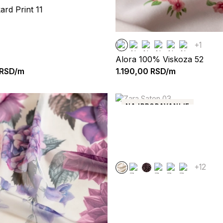
ard Print 11
+1
Alora 100% Viskoza 52
RSD/m
1.190,00
RSD/m
NAJPRODAVANIJE
+12