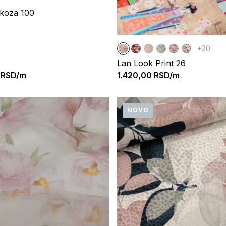
skoza 100
+20
Lan Look Print 26
RSD/m
1.420,00
RSD/m
NOVO