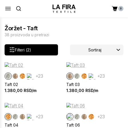
0
Žoržet - Taft
38 proizvoda u pretrazi
Filteri (2)
Sortiraj
+23
+23
Taft 02
Taft 03
1.380,00
RSD/m
1.380,00
RSD/m
+23
+23
Taft 04
Taft 06