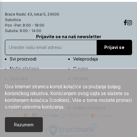
Braće Radić 43, lokal 5, 24000
Subotica
Pon -Pet: 8:00 - 18:00
Subota: 9:00 - 14:00
Prijavite se na naš newsletter
Prijavi se
Svi proizvodi
Veleprodaja
Način plaćanja
O nama
Isporuka
Kontakt
Ova Internet stranica koristi kolačiće za pružanje boljeg
Odustanak od kupovine
Opšti uslovi
korisničkog iskustva. Korišćenjem ovog sajta se slažete sa
Politika reklamacija
Politika privatnosti
korištenjem kolačića (cookies). Više o tome možete pronaći
u našim uslovima korišćenja.
Najčešća pitanja
Politika kolačića
Razumem