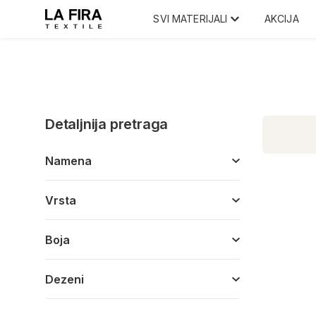
SVI MATERIJALI
AKCIJA
Detaljnija pretraga
Namena
Vrsta
Boja
Dezeni