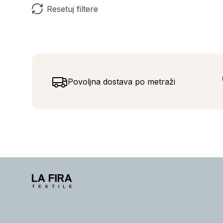
Resetuj filtere
Povoljna dostava po metraži