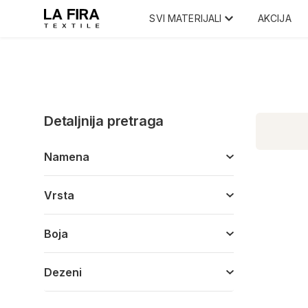
SVI MATERIJALI
AKCIJA
Detaljnija pretraga
Namena
Vrsta
Boja
Dezeni