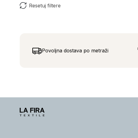
Resetuj filtere
Povoljna dostava po metraži