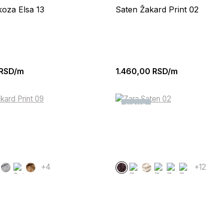
koza Elsa 13
Saten Žakard Print 02
RSD/m
1.460,00
RSD/m
NOVO
+4
+12