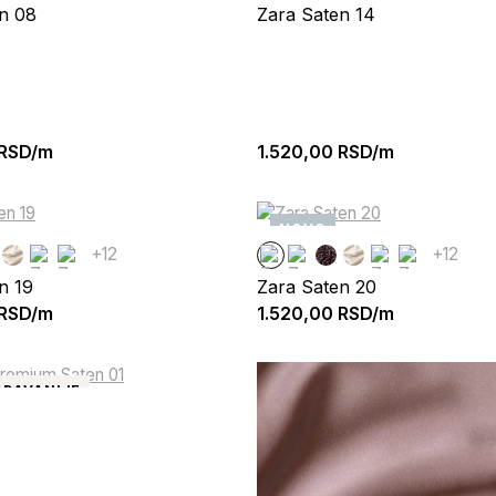
n 08
Zara Saten 14
RSD/m
1.520,00
RSD/m
NOVO
+12
+12
n 19
Zara Saten 20
RSD/m
1.520,00
RSD/m
DAVANIJE