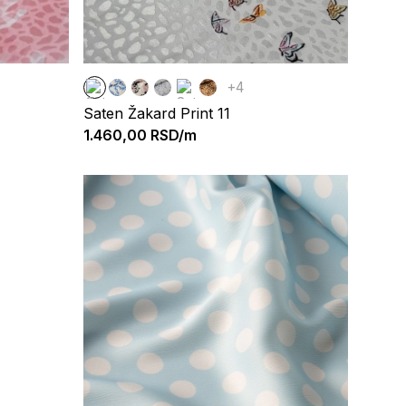
+4
Saten Žakard Print 11
1.460,00
RSD/m