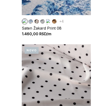
+4
Saten Žakard Print 08
1.460,00
RSD/m
NOVO