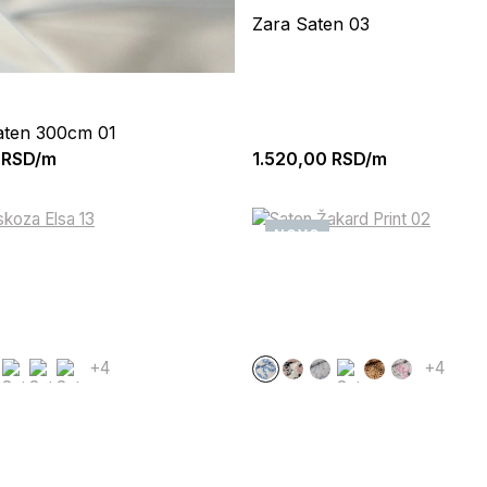
Zara Saten 03
aten 300cm 01
RSD/m
1.520,00
RSD/m
NOVO
+4
+4