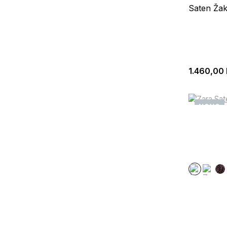
Saten Žak
1.460,00
NOVO