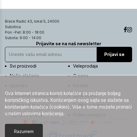
Braće Radić 43, lokal 5, 24000
Subotica
Pon -Pet: 8:00 - 18:00
Subota: 9:00 - 14:00
Prijavite se na naš newsletter
Prijavi se
Svi proizvodi
Veleprodaja
Način plaćanja
O nama
Isporuka
Kontakt
Ova Internet stranica koristi kolačiće za pružanje boljeg
Odustanak od kupovine
Opšti uslovi
korisničkog iskustva. Korišćenjem ovog sajta se slažete sa
Politika reklamacija
Politika privatnosti
korištenjem kolačića (cookies). Više o tome možete pronaći
u našim uslovima korišćenja.
Najčešća pitanja
Politika kolačića
Razumem