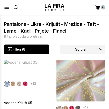
0
Pantalone - Likra - Krljušt - Mrežica - Taft -
Lame - Kadi - Pajete - Flanel
97 proizvoda u pretrazi
Filteri (8)
Sortiraj
+13
Vodena Krljušt 05
+13