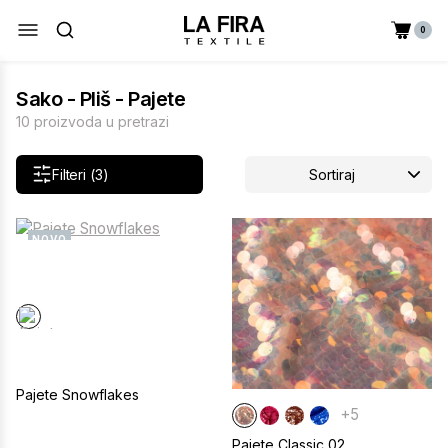
0
Sako - Pliš - Pajete
10 proizvoda u pretrazi
Filteri (3)
Sortiraj
NOVO
Pajete Snowflakes
+5
Pajete Classic 02