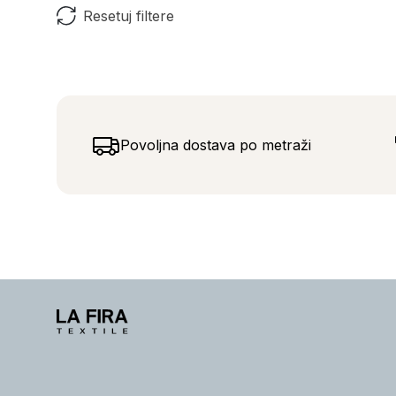
Resetuj filtere
Povoljna dostava po metraži