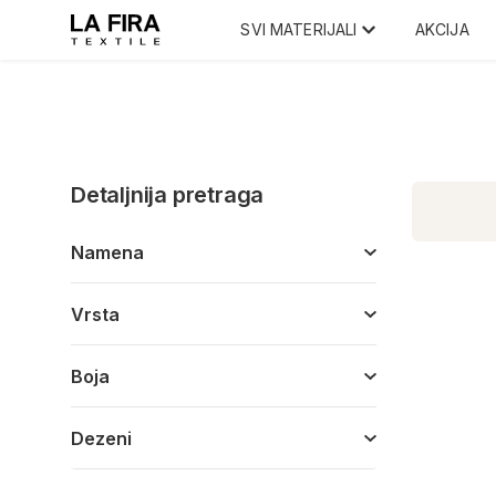
SVI MATERIJALI
AKCIJA
Detaljnija pretraga
Namena
Vrsta
Boja
Dezeni