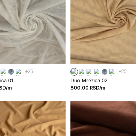
+25
+25
ica 01
Duo Mrežica 02
SD/m
800,00
RSD/m