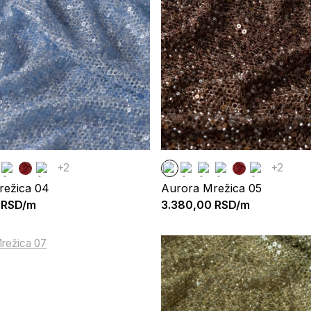
+2
+2
režica 04
Aurora Mrežica 05
RSD/m
3.380,00
RSD/m