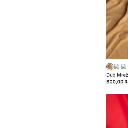
Duo Mrež
800,00
R