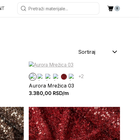
NT
0
Sortiraj
+2
Aurora Mrežica 03
3.380,00
RSD/m