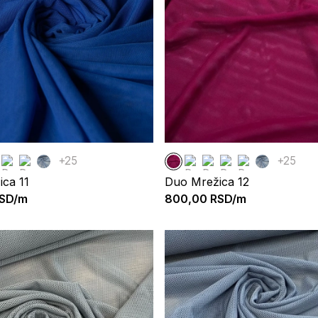
+25
+25
ca 11
Duo Mrežica 12
SD/m
800,00
RSD/m