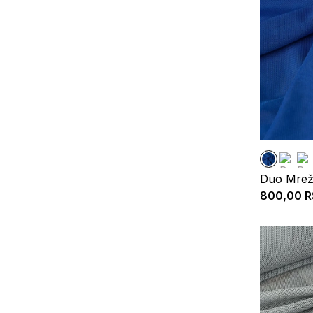
Duo Mreži
800,00
R