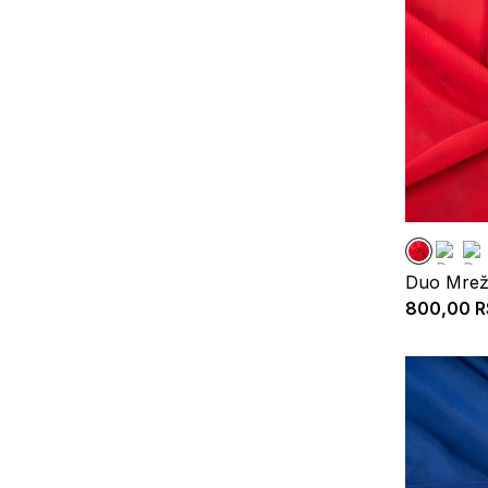
Duo Mrež
800,00
R