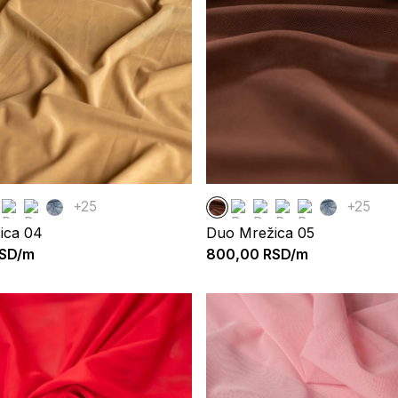
+25
+25
ica 04
Duo Mrežica 05
SD/m
800,00
RSD/m