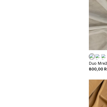
Duo Mrež
800,00
R