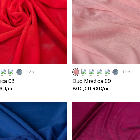
+25
+25
ica 08
Duo Mrežica 09
SD/m
800,00
RSD/m