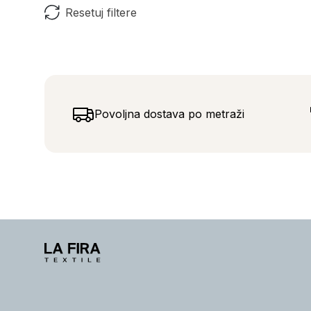
Resetuj filtere
Povoljna dostava po metraži