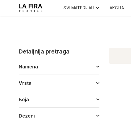
SVI MATERIJALI
AKCIJA
Detaljnija pretraga
Namena
Vrsta
Boja
Dezeni