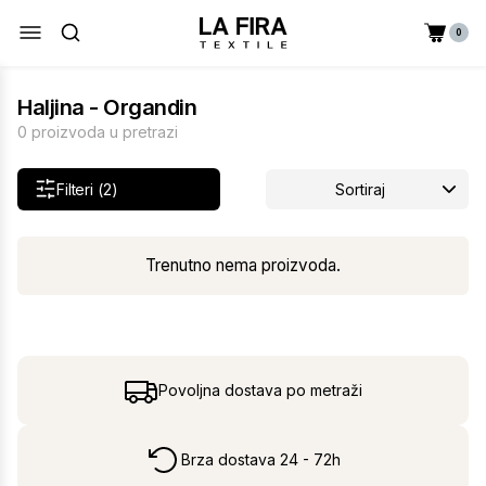
0
Haljina - Organdin
0 proizvoda u pretrazi
Filteri (2)
Sortiraj
Trenutno nema proizvoda.
Povoljna dostava po metraži
Brza dostava 24 - 72h