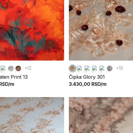
+12
+19
aten Print 13
Čipka Glory 301
RSD/m
3.430,00
RSD/m