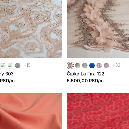
+19
+32
ry 303
Čipka La Fira 122
RSD/m
5.500,00
RSD/m