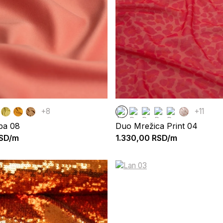
+8
+11
ba 08
Duo Mrežica Print 04
SD/m
1.330,00
RSD/m