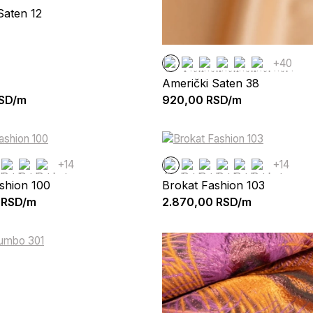
Saten 12
+40
Američki Saten 38
SD/m
920,00
RSD/m
+14
+14
shion 100
Brokat Fashion 103
RSD/m
2.870,00
RSD/m