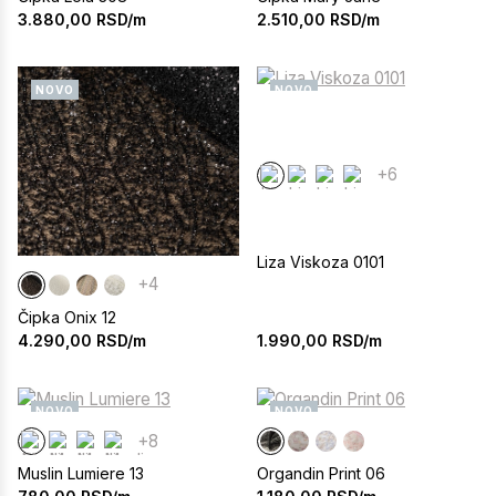
3.880,00
RSD/m
2.510,00
RSD/m
NOVO
NOVO
+6
Liza Viskoza 0101
+4
Čipka Onix 12
1.990,00
RSD/m
4.290,00
RSD/m
NOVO
NOVO
+8
Muslin Lumiere 13
Organdin Print 06