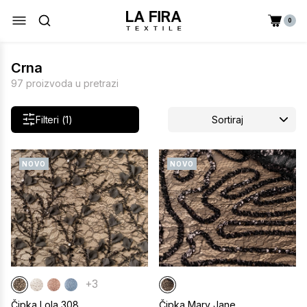
0
Crna
97 proizvoda u pretrazi
Filteri (1)
Sortiraj
NOVO
NOVO
+3
Čipka Lola 308
Čipka Mary Jane