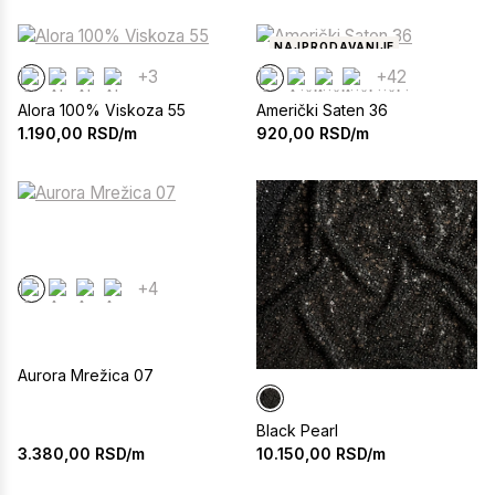
NAJPRODAVANIJE
+3
+42
Alora 100% Viskoza 55
Američki Saten 36
1.190,00
RSD/m
920,00
RSD/m
+4
Aurora Mrežica 07
Black Pearl
3.380,00
RSD/m
10.150,00
RSD/m