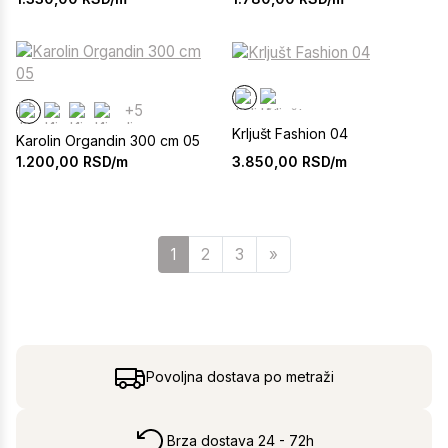
+5
Krljušt Fashion 04
Karolin Organdin 300 cm 05
3.850,00
RSD/m
1.200,00
RSD/m
Sledeća
1
2
3
»
Povoljna dostava po metraži
Brza dostava 24 - 72h