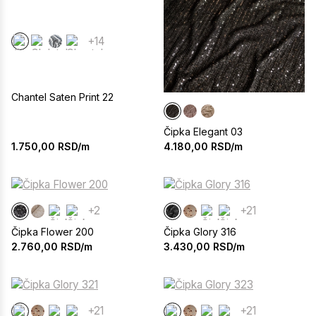
+14
Chantel Saten Print 22
Čipka Elegant 03
1.750,00
RSD/m
4.180,00
RSD/m
+2
+21
Čipka Flower 200
Čipka Glory 316
2.760,00
RSD/m
3.430,00
RSD/m
+21
+21