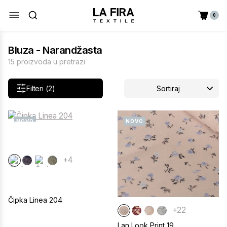
0
Bluza - Narandžasta
15 proizvoda u pretrazi
Filteri (2)
Sortiraj
NOVO
NOVO
+4
Čipka Linea 204
+22
Lan Look Print 19