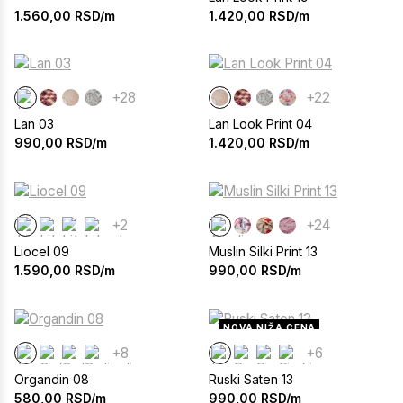
1.560,00
RSD/m
1.420,00
RSD/m
+28
+22
Lan 03
Lan Look Print 04
990,00
RSD/m
1.420,00
RSD/m
+2
+24
Liocel 09
Muslin Silki Print 13
1.590,00
RSD/m
990,00
RSD/m
NOVA NIŽA CENA
+8
+6
Organdin 08
Ruski Saten 13
580,00
RSD/m
990,00
RSD/m