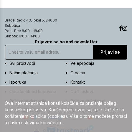
Braće Radić 43, lokal 5, 24000
Subotica
Pon -Pet: 8:00 - 18:00
Subota: 9:00 - 14:00
Prijavite se na naš newsletter
Prijavi se
Svi proizvodi
Veleprodaja
Način plaćanja
O nama
Isporuka
Kontakt
Odustanak od kupovine
Opšti uslovi
Politika reklamacija
Politika privatnosti
Ova Internet stranica koristi kolačiće za pružanje boljeg
korisničkog iskustva. Korišćenjem ovog sajta se slažete sa
Najčešća pitanja
Politika kolačića
korištenjem kolačića (cookies). Više o tome možete pronaći
u našim uslovima korišćenja.