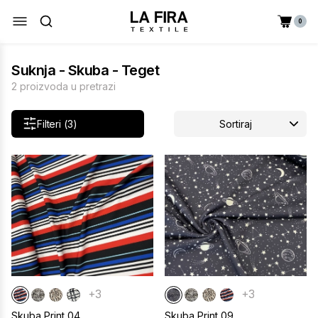
0
Suknja - Skuba - Teget
2 proizvoda u pretrazi
Filteri (3)
Sortiraj
+3
+3
Skuba Print 04
Skuba Print 09