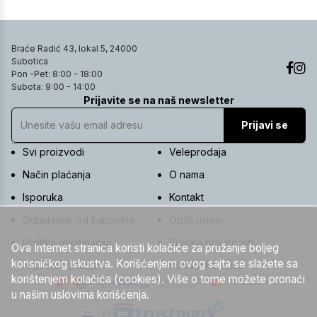
Braće Radić 43, lokal 5, 24000
Subotica
Pon -Pet: 8:00 - 18:00
Subota: 9:00 - 14:00
Prijavite se na naš newsletter
Prijavi se
Svi proizvodi
Veleprodaja
Način plaćanja
O nama
Isporuka
Kontakt
Odustanak od kupovine
Opšti uslovi
Politika reklamacija
Politika privatnosti
Ova Internet stranica koristi kolačiće za pružanje boljeg
korisničkog iskustva. Korišćenjem ovog sajta se slažete sa
Najčešća pitanja
Politika kolačića
korištenjem kolačića (cookies). Više o tome možete pronaći
u našim uslovima korišćenja.