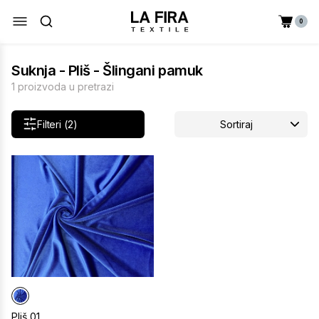
0
Suknja - Pliš - Šlingani pamuk
1 proizvoda u pretrazi
Filteri (2)
Sortiraj
Pliš 01