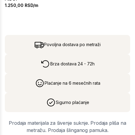
1.250,00
RSD/m
Povoljna dostava po metraži
Brza dostava 24 - 72h
Plaćanje na 6 mesečnih rata
Sigurno plaćanje
Prodaja materijala za šivenje suknje. Prodaja pliša na
metražu. Prodaja šlinganog pamuka.