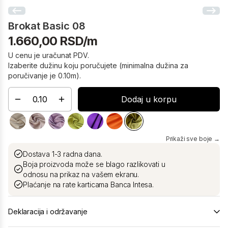
Brokat Basic 08
1.660,00 RSD/m
U cenu je uračunat PDV.
Izaberite dužinu koju poručujete (minimalna dužina za
poručivanje je 0.10m).
Dodaj u korpu
Prikaži sve boje →
Dostava 1-3 radna dana.
Boja proizvoda može se blago razlikovati u
odnosu na prikaz na vašem ekranu.
Plaćanje na rate karticama Banca Intesa.
Deklaracija i održavanje