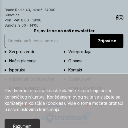
Braće Radić 43, lokal 5, 24000
Subotica
Pon -Pet: 8:00 - 18:00
Subota: 9:00 - 14:00
Prijavite se na naš newsletter
Prijavi se
Svi proizvodi
Veleprodaja
Način plaćanja
O nama
Isporuka
Kontakt
Odustanak od kupovine
Opšti uslovi
Politika reklamacija
Politika privatnosti
Ova Internet stranica koristi kolačiće za pružanje boljeg
korisničkog iskustva. Korišćenjem ovog sajta se slažete sa
Najčešća pitanja
Politika kolačića
korištenjem kolačića (cookies). Više o tome možete pronaći
u našim uslovima korišćenja.
Razumem