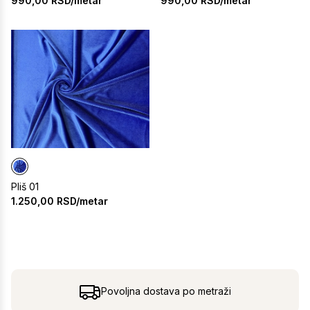
990,00
RSD/metar
990,00
RSD/metar
Pliš 01
1.250,00
RSD/metar
Povoljna dostava po metraži