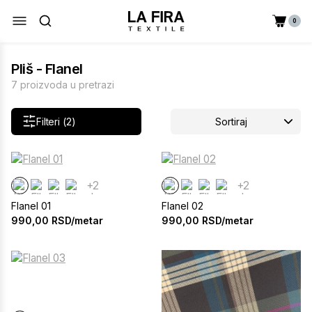
0
Pliš - Flanel
7 proizvoda u pretrazi
Filteri (2)
Sortiraj
+2
+2
Flanel 01
Flanel 02
990,00
RSD/metar
990,00
RSD/metar