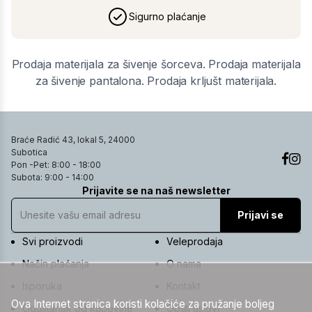
Sigurno plaćanje
Prodaja materijala za šivenje šorceva. Prodaja materijala
za šivenje pantalona. Prodaja krljušt materijala.
Braće Radić 43, lokal 5, 24000
Subotica
Pon -Pet: 8:00 - 18:00
Subota: 9:00 - 14:00
Prijavite se na naš newsletter
Prijavi se
Svi proizvodi
Veleprodaja
Način plaćanja
O nama
Isporuka
Kontakt
Ova Internet stranica koristi kolačiće za pružanje boljeg
Odustanak od kupovine
Opšti uslovi