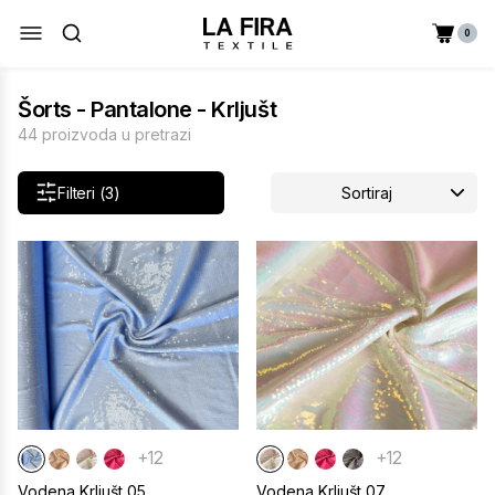
0
Šorts - Pantalone - Krljušt
44 proizvoda u pretrazi
Filteri (3)
Sortiraj
+12
+12
Vodena Krljušt 05
Vodena Krljušt 07