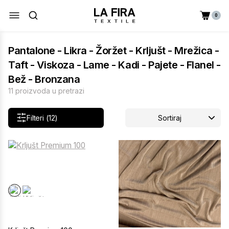
0
Pantalone - Likra - Žoržet - Krljušt - Mrežica -
Taft - Viskoza - Lame - Kadi - Pajete - Flanel -
Bež - Bronzana
11 proizvoda u pretrazi
Filteri (12)
Sortiraj