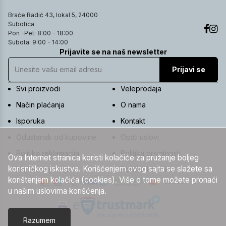
Braće Radić 43, lokal 5, 24000
Subotica
Pon -Pet: 8:00 - 18:00
Subota: 9:00 - 14:00
Prijavite se na naš newsletter
Prijavi se
Svi proizvodi
Veleprodaja
Način plaćanja
O nama
Isporuka
Kontakt
Odustanak od kupovine
Opšti uslovi
Politika reklamacija
Politika privatnosti
Ova Internet stranica koristi kolačiće za pružanje boljeg
korisničkog iskustva. Korišćenjem ovog sajta se slažete sa
Najčešća pitanja
Politika kolačića
korištenjem kolačića (cookies). Više o tome možete pronaći
u našim uslovima korišćenja.
Razumem