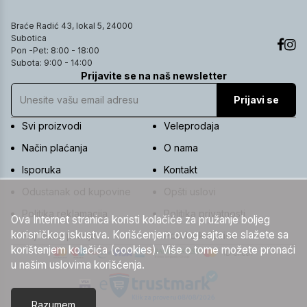
Braće Radić 43, lokal 5, 24000
Subotica
Pon -Pet: 8:00 - 18:00
Subota: 9:00 - 14:00
Prijavite se na naš newsletter
Prijavi se
Svi proizvodi
Veleprodaja
Način plaćanja
O nama
Isporuka
Kontakt
Odustanak od kupovine
Opšti uslovi
Politika reklamacija
Politika privatnosti
Ova Internet stranica koristi kolačiće za pružanje boljeg
korisničkog iskustva. Korišćenjem ovog sajta se slažete sa
Najčešća pitanja
Politika kolačića
korištenjem kolačića (cookies). Više o tome možete pronaći
u našim uslovima korišćenja.
Razumem