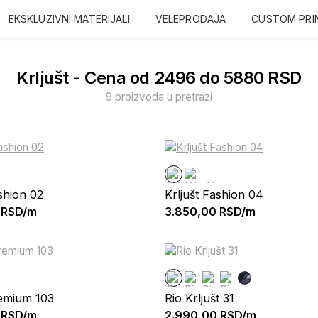
EKSKLUZIVNI MATERIJALI
VELEPRODAJA
CUSTOM PRI
Krljušt - Cena od 2496 do 5880 RSD
9 proizvoda u pretrazi
ashion 02
Krljušt Fashion 04
RSD/m
3.850,00
RSD/m
remium 103
Rio Krljušt 31
RSD/m
2.990,00
RSD/m