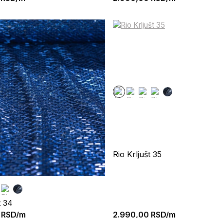
Rio Krljušt 35
t 34
RSD/m
2.990,00
RSD/m