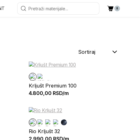
NT
0
Sortiraj
Krljušt Premium 100
4.800,00
RSD/m
Rio Krljušt 32
2.990,00
RSD/m