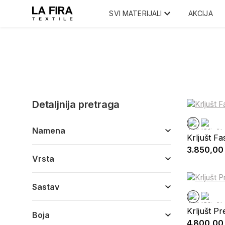
SVI MATERIJALI
AKCIJA
Detaljnija pretraga
Namena
Krljušt F
3.850,00
Vrsta
Sastav
Krljušt P
Boja
4.800,00