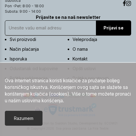
Subotica
Pon -Pet: 8:00 - 18:00
Subota: 9:00 - 14:00
Prijavite se na naš newsletter
Prijavi se
Svi proizvodi
Veleprodaja
Način plaćanja
O nama
Isporuka
Kontakt
Odustanak od kupovine
Opšti uslovi
Politika reklamacija
Politika privatnosti
Ova Internet stranica koristi kolačiće za pružanje boljeg
korisničkog iskustva. Korišćenjem ovog sajta se slažete sa
Najčešća pitanja
Politika kolačića
korištenjem kolačića (cookies). Više o tome možete pronaći
u našim uslovima korišćenja.
Razumem
UI/UX & Art Direction by Sxablon Studio,
Development by:
ECOM01
© Copyright 2026. Sva prava zadržana. La Fira Textile.