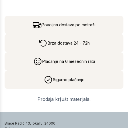
Povoljna dostava po metraži
Brza dostava 24 - 72h
Plaćanje na 6 mesečnih rata
Sigurno plaćanje
Prodaja krljušt materijala.
Braće Radić 43, lokal 5, 24000