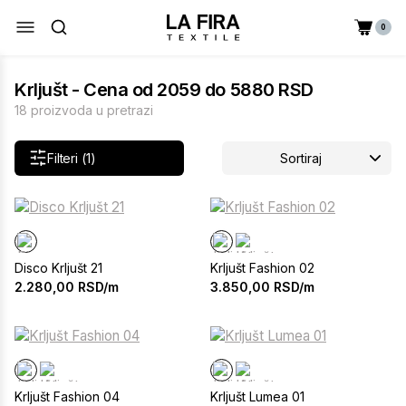
0
Krljušt - Cena od 2059 do 5880 RSD
18 proizvoda u pretrazi
Filteri (1)
Sortiraj
Disco Krljušt 21
Krljušt Fashion 02
2.280,00
RSD/m
3.850,00
RSD/m
Krljušt Fashion 04
Krljušt Lumea 01