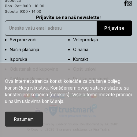
Subotica
Pon -Pet: 8:00 - 18:00
Subota: 9:00 - 14:00
Prijavite se na naš newsletter
Prijavi se
Svi proizvodi
Veleprodaja
Način plaćanja
O nama
Isporuka
Kontakt
Odustanak od kupovine
Opšti uslovi
Politika reklamacija
Politika privatnosti
Ova Internet stranica koristi kolačiće za pružanje boljeg
korisničkog iskustva. Korišćenjem ovog sajta se slažete sa
Najčešća pitanja
Politika kolačića
korištenjem kolačića (cookies). Više o tome možete pronaći
u našim uslovima korišćenja.
Razumem
UI/UX & Art Direction by Sxablon Studio,
Development by:
ECOM01
© Copyright 2026. Sva prava zadržana. La Fira Textile.