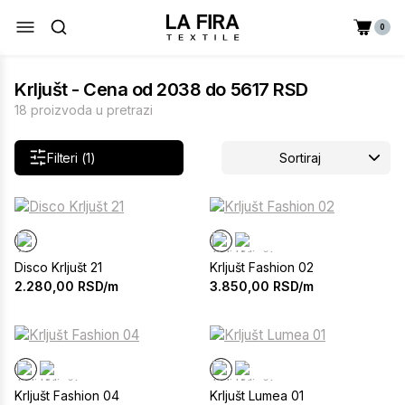
0
Krljušt - Cena od 2038 do 5617 RSD
18 proizvoda u pretrazi
Filteri (1)
Sortiraj
Disco Krljušt 21
Krljušt Fashion 02
2.280,00
RSD/m
3.850,00
RSD/m
Krljušt Fashion 04
Krljušt Lumea 01