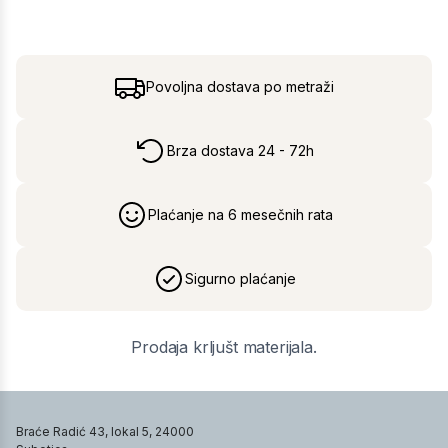
Povoljna dostava po metraži
Brza dostava 24 - 72h
Plaćanje na 6 mesečnih rata
Sigurno plaćanje
Prodaja krljušt materijala.
Braće Radić 43, lokal 5, 24000