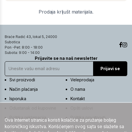
Prodaja krljušt materijala.
Braće Radić 43, lokal 5, 24000
Subotica
Pon -Pet: 8:00 - 18:00
Subota: 9:00 - 14:00
Prijavite se na naš newsletter
Prijavi se
Svi proizvodi
Veleprodaja
Način plaćanja
O nama
Isporuka
Kontakt
Odustanak od kupovine
Opšti uslovi
Politika reklamacija
Politika privatnosti
Ova Internet stranica koristi kolačiće za pružanje boljeg
korisničkog iskustva. Korišćenjem ovog sajta se slažete sa
Najčešća pitanja
Politika kolačića