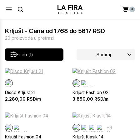
0
Krljušt - Cena od 1768 do 5617 RSD
20 proizvoda u pretrazi
Filteri (1)
Sortiraj
Disco Krljušt 21
Krljušt Fashion 02
2.280,00
RSD/m
3.850,00
RSD/m
+3
Krljušt Fashion 04
Krljušt Klasik 14