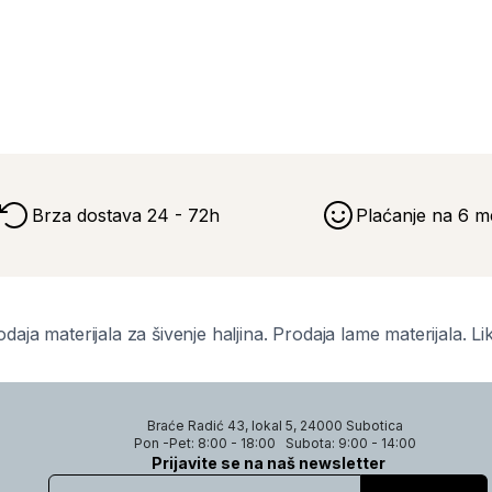
Brza dostava 24 - 72h
Plaćanje na 6 m
daja materijala za šivenje haljina. Prodaja lame materijala. Li
Braće Radić 43, lokal 5, 24000 Subotica
Pon -Pet: 8:00 - 18:00
Subota: 9:00 - 14:00
Prijavite se na naš newsletter