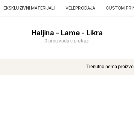
EKSKLUZIVNI MATERIJALI
VELEPRODAJA
CUSTOM PRI
Haljina - Lame - Likra
0 proizvoda u pretrazi
Trenutno nema proizvo