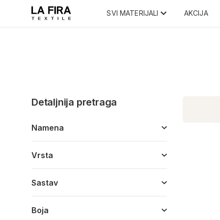
SVI MATERIJALI
AKCIJA
Detaljnija pretraga
Namena
Vrsta
Sastav
Boja