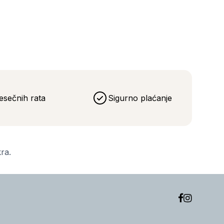
esečnih rata
Sigurno plaćanje
kra.