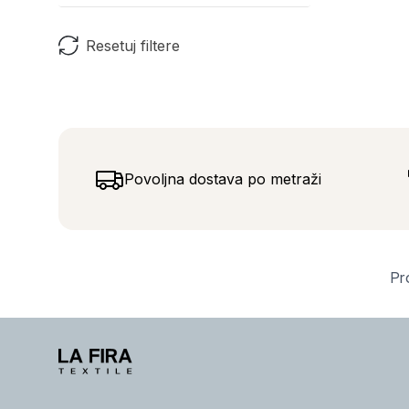
Resetuj filtere
Povoljna dostava po metraži
Pro