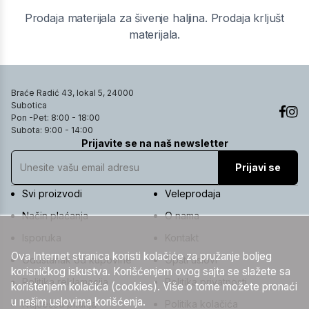
Prodaja materijala za šivenje haljina. Prodaja krljušt
materijala.
Braće Radić 43, lokal 5, 24000
Subotica
Pon -Pet: 8:00 - 18:00
Subota: 9:00 - 14:00
Prijavite se na naš newsletter
Prijavi se
Svi proizvodi
Veleprodaja
Način plaćanja
O nama
Isporuka
Kontakt
Ova Internet stranica koristi kolačiće za pružanje boljeg
Odustanak od kupovine
Opšti uslovi
korisničkog iskustva. Korišćenjem ovog sajta se slažete sa
Politika reklamacija
Politika privatnosti
korištenjem kolačića (cookies). Više o tome možete pronaći
u našim uslovima korišćenja.
Najčešća pitanja
Politika kolačića