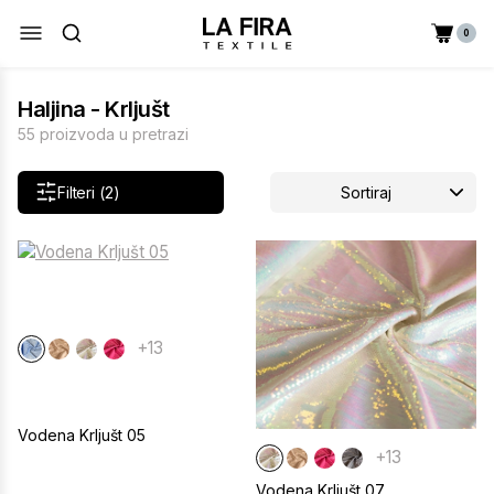
0
Haljina - Krljušt
55 proizvoda u pretrazi
Filteri (2)
Sortiraj
+13
Vodena Krljušt 05
+13
Vodena Krljušt 07